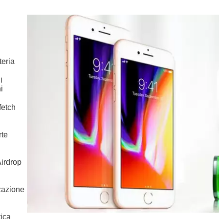
teria
i
i
fetch
rte
irdrop
zzazione
ica