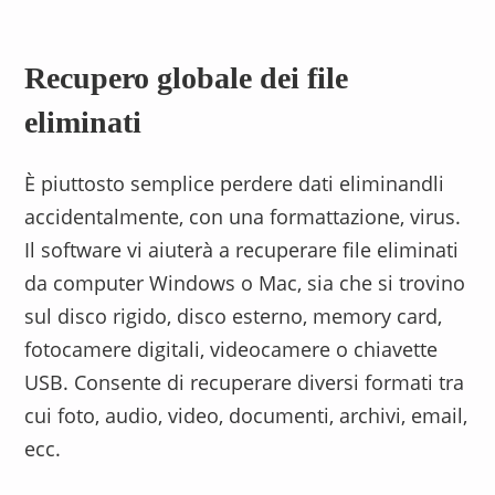
Recupero globale dei file
eliminati
È piuttosto semplice perdere dati eliminandli
accidentalmente, con una formattazione, virus.
Il software vi aiuterà a recuperare file eliminati
ApowerRecover
da computer Windows o Mac, sia che si trovino
sul disco rigido, disco esterno, memory card,
Strumento di recupero per disco rigido
fotocamere digitali, videocamere o chiavette
USB. Consente di recuperare diversi formati tra
Il codice di attivazione può essere usato una
cui foto, audio, video, documenti, archivi, email,
sola volta, anche quando viene reinstallato il
sistema operativo del PC.
ecc.