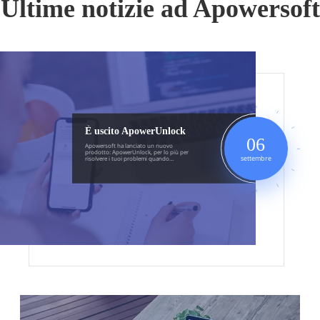
Ultime notizie ad Apowersoft
È uscito ApowerUnlock
06
Apowersoft ha lanciato un nuovo
prodotto: ApowerUnlock, per lo più per
settembre
risolvere i tuoi problemi quando
dimentichi il codice di accesso per
iPhone/iPad/iPod Touch o Apple ID.