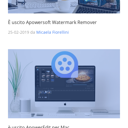
È uscito Apowersoft Watermark Remover
25-02-2019 da
Micaela Fiorellini
è uscito ApowerEdit per Mac