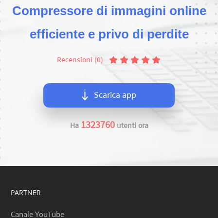
Compressore di immagini online
efficiente e privo di perdite
Recensioni (0)
Scarica app
1323760
Ha
utenti ora
PARTNER
Canale YouTube