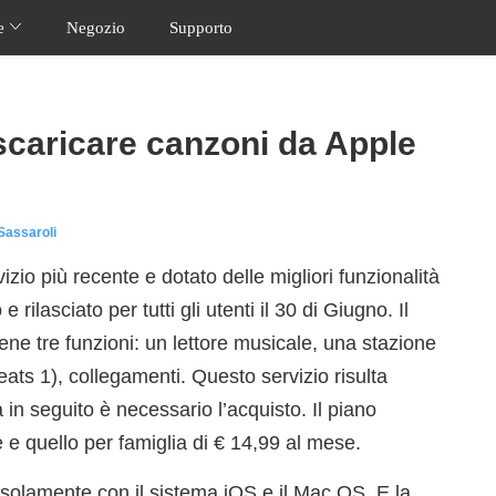
ne
Negozio
Supporto
 scaricare canzoni da Apple
Sassaroli
vizio più recente e dotato delle migliori funzionalità
rilasciato per tutti gli utenti il 30 di Giugno. Il
ene tre funzioni: un lettore musicale, una stazione
eats 1), collegamenti. Questo servizio risulta
 in seguito è necessario l’acquisto. Il piano
e e quello per famiglia di € 14,99 al mese.
 solamente con il sistema iOS e il Mac OS. E la