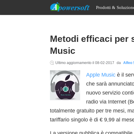
Prodotti & Soluzio
Metodi efficaci per
Music
Ultimo aggiornamento il
08-02-2017
da
Alfeo 
Apple Music
è il ser
che sarà annunciato e 
nuovo servizio conti
radio via Internet (B
totalmente gratuito per tre mesi, ma
tariffario singolo è di € 9,99 al mes
La versione pubblica è compatibile